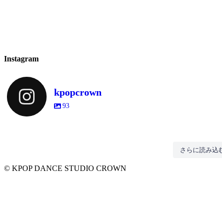
Instagram
kpopcrown
93
アンニョンハセヨ🥰
💎Best of Me/BTS
.
👩‍🏫火曜日 18:00～19:30 ナツ
さらに読み込
⭐️お知らせ⭐️
ス
ついに！
#bts #bestofme #bestofmebts #kpo
💎Best of Me/BTS
アンニョンハセヨ🥰
6月4日に第7回クラウン発表会を開催しま
🎧ShutDown/BLACKPINK
マスク着用義務がなくなりましたね🥳
きな人と繋がりたい #大阪kpop
👩‍🏫火曜日 18:00～19:30 ナ
© KPOP DANCE STUDIO CROWN
す‼️
ール ダンススクール #大阪kpop
生クラス
📍クレオ大阪中央
完成版✨️✨️✨️
Crownでも、
タジオ #kpop初心者大歓
#bts #bestofme #bestofmebts #
ついに！
.
1月中のお申し込みで出演費がお安くなり
レッスン時のマスクは
🎧ShutDown/BLACKPINK
#kpop好きな人と繋がりたい 
ますのでお早めのお申し込みをお願いし
#kpopdance #kpopdancestudio #
個人の判断で着用する、しないをご判断
マスク着用義務がなくなりました
⭐️お知らせ⭐️
ます😊
スタジオ #shutdown #blackpin
下さい🙇‍♀️
kpopダンススクール ダンス
ね🥳
6月4日に第7回クラウン発表会を開
なお、2クラス目以降は8250円ではなく
完成版✨️✨️✨️
ル #大阪kpopダンススタジオ #k
5500円となります🙇‍♀️今回も沢山のご参加
引き続き、Crownをお願いいたします。
催します‼️
お待ちしております💕
初心者大歓迎
Crownでも、
📍クレオ大阪中央
#kpopdance #kpopdancestudio #