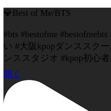
💎Best of Me/BTS
#bts #bestofme #besto
い #大阪kpopダンススクー
ンススタジオ #kpop初心
開く