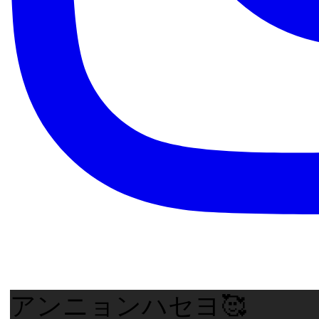
アンニョンハセヨ🥰