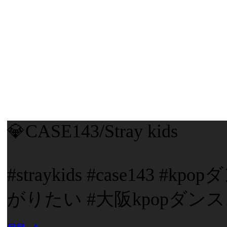
💎CASE143/Stray kids
#straykids #case143
がりたい #大阪kpopダンス