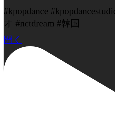
#kpopdance #kpopdance
オ #nctdream #韓国
開く