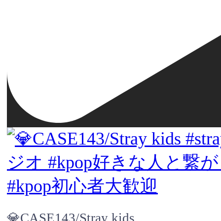
💎CASE143/Stray kids