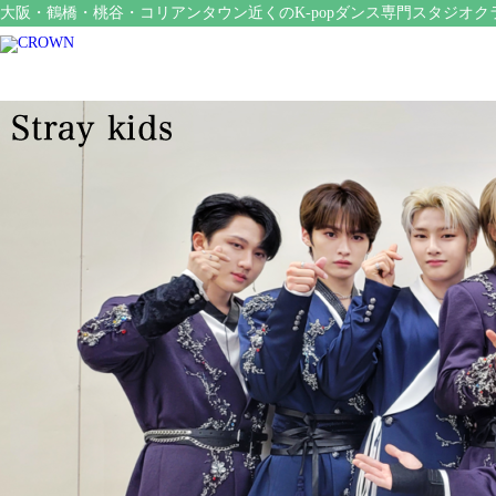
大阪・鶴橋・桃谷・コリアンタウン近くのK-popダンス専門スタジオク