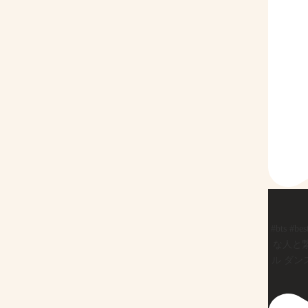
#bts #be
な人と繋
ル ダン