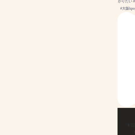
がりたい 
#大阪kp
👩