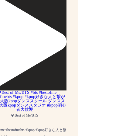
💎Best of Me/BTS
tofme #bestofmebts #kpop #kpop好きな人と繋