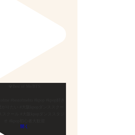
💎Best of Me/BTS
stofme #bestofmebts #kpop #kpop好き
がりたい #大阪kpopダンススクー
ススクール #大阪kpopダンススタジ
オ #kpop初心者大歓迎
開く