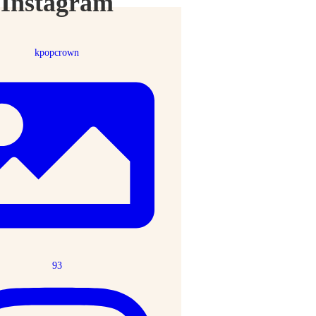
Instagram
kpopcrown
93