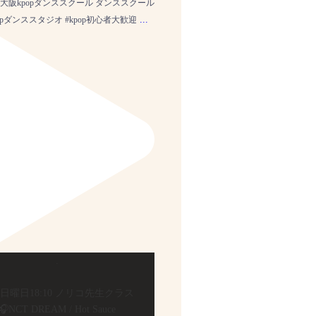
#大阪kpopダンススクール ダンススクール
...
opダンススタジオ #kpop初心者大歓迎
.
🏻日曜日18:10 ノリコ先生クラス
🎧NCT DREAM / Hot Sauce