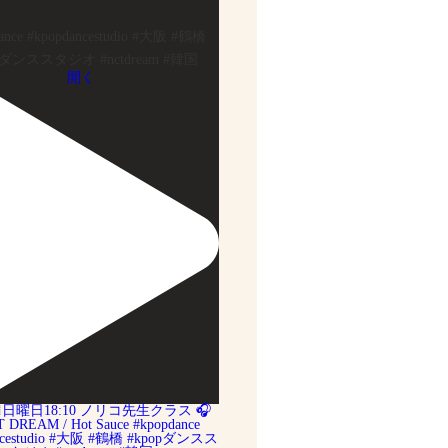
ance #kpopdancestudio #大阪 #鶴橋
pダンススタジオ #nctdream #韓国
開く