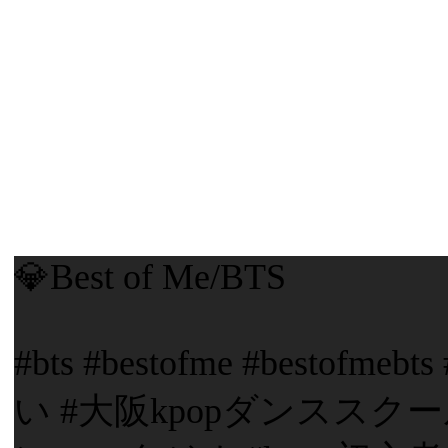
💎Best of Me/BTS
#bts #bestofme #besto
い #大阪kpopダンススクー