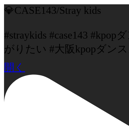
💎CASE143/Stray kids
#straykids #case143
がりたい #大阪kpopダンス
開く