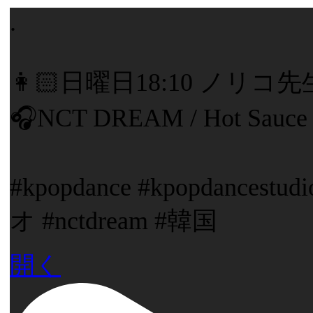
.
👩🏻日曜日18:10 ノリコ
🎧NCT DREAM / Hot Sauce
#kpopdance #kpopdance
オ #nctdream #韓国
開く