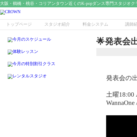
大阪・鶴橋・桃谷・コリアンタウン近くのK-popダンス専門スタジオク
トップページ
スタジオ紹介
料金システム
講師
🌟発表会
発表会の
土曜18:0
WannaOne /