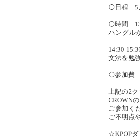
⚪️日程 5
⚪️時間 13
ハングル
14:30-1
文法を勉
⚪️参加費 
上記の2ク
CROW
ご参加く
ご不明点
☆KPOP