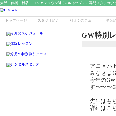
大阪・鶴橋・桃谷・コリアンタウン近くのK-popダンス専門スタジオク
トップページ
スタジオ紹介
料金システム
講師
GW特別
アニョハセ
みなさま
今年のG
す〜〜〜
先生はもち
詳細はこ