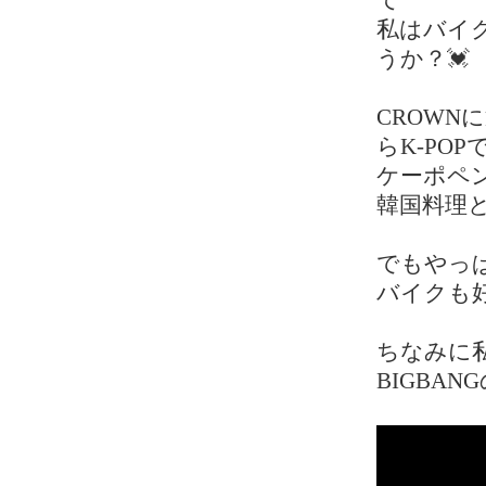
て
私はバイ
うか？💓
CROWN
らK-PO
ケーポペ
韓国料理
でもやっ
バイクも
ちなみに私
BIGBAN