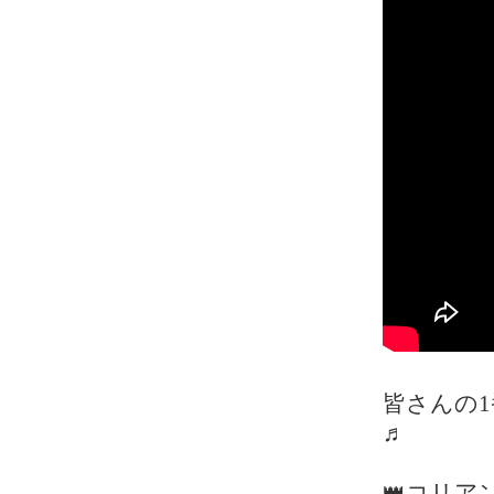
皆さんの
♬
👑コリア