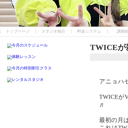
トップページ
スタジオ紹介
料金システム
講師
TWICE
アニョハセ
TWICE
♬
最初の月
これはTW