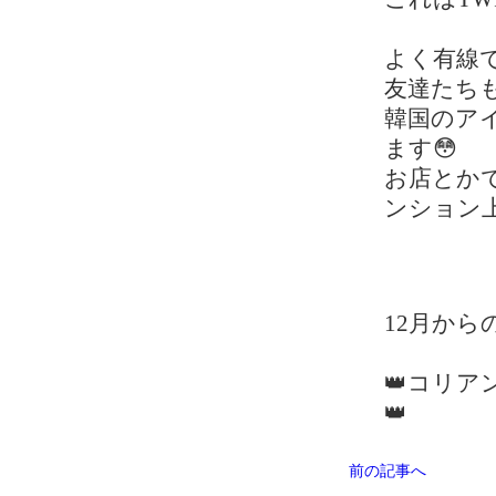
よく有線で
友達たち
韓国のア
ます😳
お店とかで
ンション上
12月か
👑コリア
👑
前の記事へ