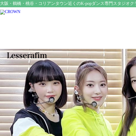
大阪・鶴橋・桃谷・コリアンタウン近くのK-popダンス専門スタジオク