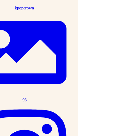
kpopcrown
93