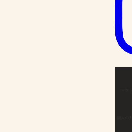
マス
個人の