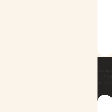
#bts #be
な人と繋
ル ダン