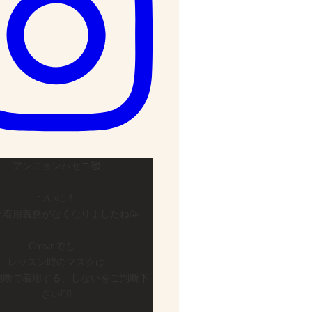
アンニョンハセヨ🥰
ついに！
ク着用義務がなくなりましたね🥳
Crownでも、
レッスン時のマスクは
判断で着用する、しないをご判断下
さい🙇‍♀️