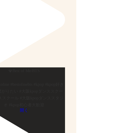
💎Best of Me/BTS
stofme #bestofmebts #kpop #kpop好き
がりたい #大阪kpopダンススクー
ススクール #大阪kpopダンススタジ
オ #kpop初心者大歓迎
開く