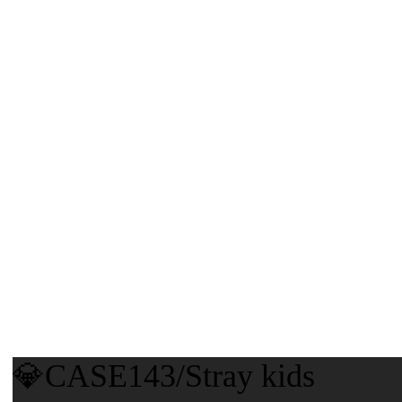
💎CASE143/Stray kids