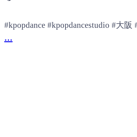
#kpopdance #kpopdancestudio
...