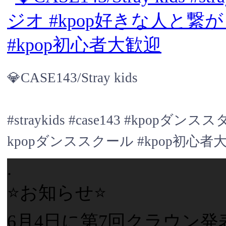
💎CASE143/Stray kids
#straykids #case143 #kpo
kpopダンススクール #kpop初心者
.
⭐️お知らせ⭐️
6月4日に第7回クラウン発