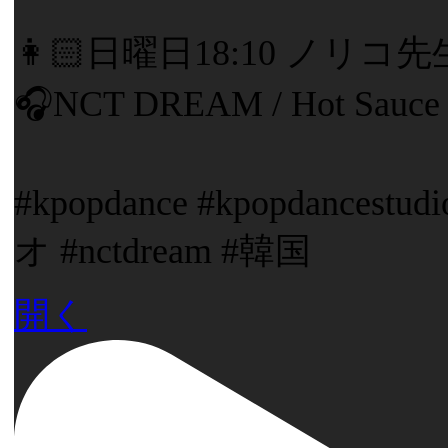
👩🏻日曜日18:10 ノリコ
🎧NCT DREAM / Hot Sauce
#kpopdance #kpopdance
オ #nctdream #韓国
開く