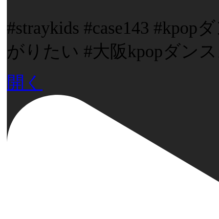
#straykids #case143
がりたい #大阪kpopダンス
開く