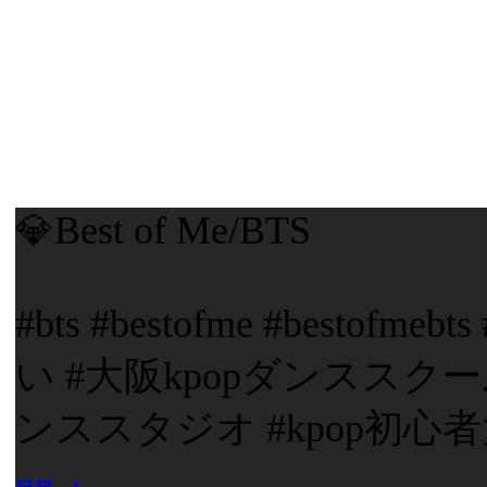
💎Best of Me/BTS
#bts #bestofme #besto
い #大阪kpopダンススクー
ンススタジオ #kpop初心