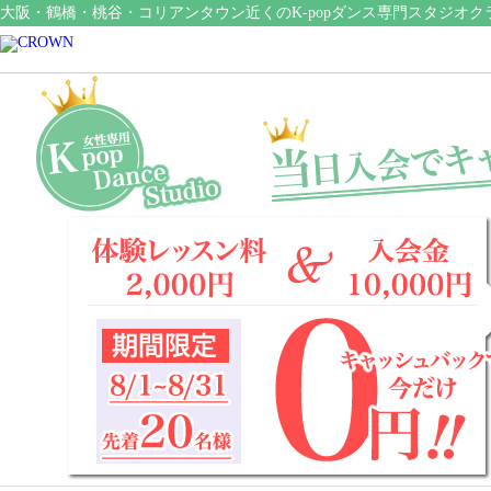
大阪・鶴橋・桃谷・コリアンタウン近くのK-popダンス専門スタジオク