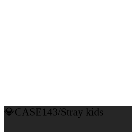
💎CASE143/Stray kids