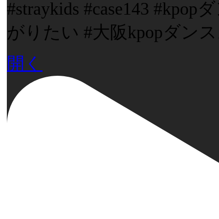
#straykids #case143
がりたい #大阪kpopダンス
開く