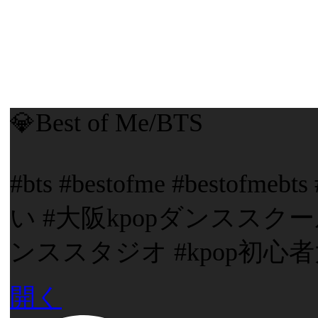
💎Best of Me/BTS
#bts #bestofme #besto
い #大阪kpopダンススクー
ンススタジオ #kpop初心
開く