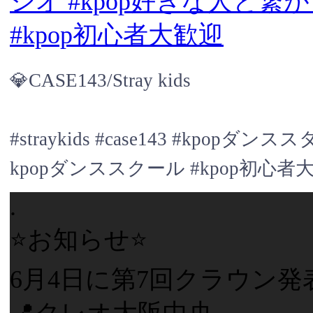
💎CASE143/Stray kids
#straykids #case143 #kpo
kpopダンススクール #kpop初心者
.
⭐️お知らせ⭐️
6月4日に第7回クラウン発
📍クレオ大阪中央