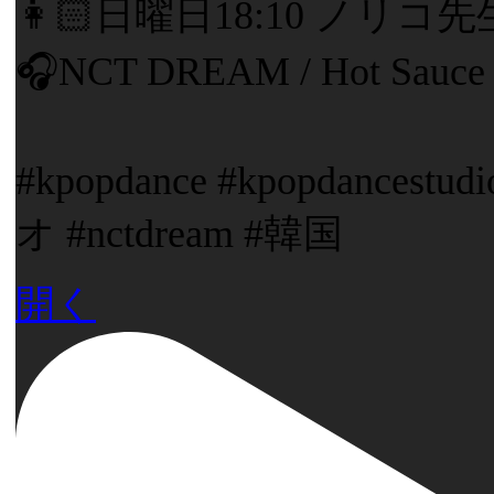
👩🏻日曜日18:10 ノリコ
🎧NCT DREAM / Hot Sauce
#kpopdance #kpopdance
オ #nctdream #韓国
開く