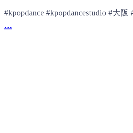
#kpopdance #kpopdancestudio
...